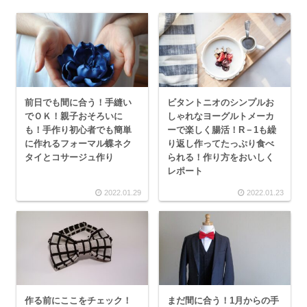
前日でも間に合う！手縫い
ビタントニオのシンプルお
でＯＫ！親子おそろいに
しゃれなヨーグルトメーカ
も！手作り初心者でも簡単
ーで楽しく腸活！R－1も繰
に作れるフォーマル蝶ネク
り返し作ってたっぷり食べ
タイとコサージュ作り
られる！作り方をおいしく
レポート
2022.01.29
2022.01.23
作る前にここをチェック！
まだ間に合う！1月からの手