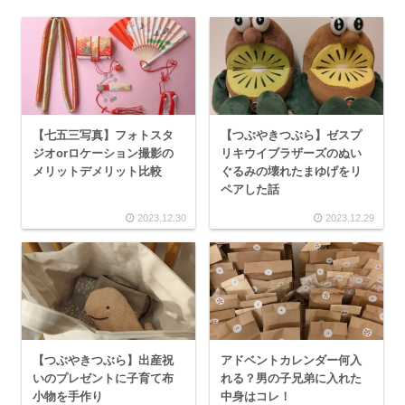
【七五三写真】フォトスタ
【つぶやきつぶら】ゼスプ
ジオorロケーション撮影の
リキウイブラザーズのぬい
メリットデメリット比較
ぐるみの壊れたまゆげをリ
ペアした話
2023.12.30
2023.12.29
【つぶやきつぶら】出産祝
アドベントカレンダー何入
いのプレゼントに子育て布
れる？男の子兄弟に入れた
小物を手作り
中身はコレ！