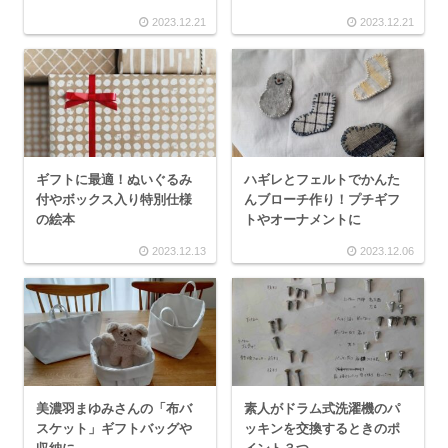
2023.12.21
2023.12.21
ギフトに最適！ぬいぐるみ
ハギレとフェルトでかんた
付やボックス入り特別仕様
んブローチ作り！プチギフ
の絵本
トやオーナメントに
2023.12.13
2023.12.06
美濃羽まゆみさんの「布バ
素人がドラム式洗濯機のパ
スケット」ギフトバッグや
ッキンを交換するときのポ