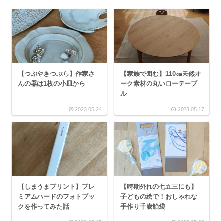
【つぶやきつぶら】作家さ
【家族で囲む】110㎝天然オ
んの器は1枚の小皿から
ーク素材の丸いローテーブ
ル
2023.05.24
2023.05.17
【しまうまプリント】プレ
【時期外れの七五三にも】
ミアムハードのフォトブッ
子どもの絵で！おしゃれな
クを作ってみた話
手作り千歳飴袋