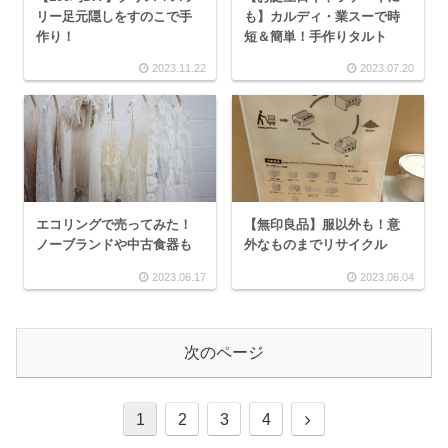
リー足元隠しをすのこで手
も】カルディ・業スーで時
作り！
短＆簡単！手作りタルト
2023.11.22
2023.07.20
エコリングで売ってみた！
【無印良品】服以外も！意
ノーブランドや中古食器も
外なものまでリサイクル
2023.06.17
2023.06.04
次のページ
1
2
3
4