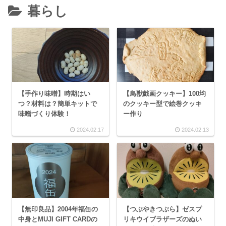
暮らし
【手作り味噌】時期はい
【鳥獣戯画クッキー】100均
つ？材料は？簡単キットで
のクッキー型で絵巻クッキ
味噌づくり体験！
ー作り
2024.02.17
2024.02.13
【無印良品】2004年福缶の
【つぶやきつぶら】ゼスプ
中身とMUJI GIFT CARDの
リキウイブラザーズのぬい