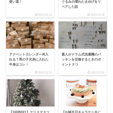
使い道！
ぐるみの壊れたまゆげをリ
ペアした話
2024.01.11
2023.12.29
アドベントカレンダー何入
素人がドラム式洗濯機のパ
れる？男の子兄弟に入れた
ッキンを交換するときのポ
中身はコレ！
イント３つ
2023.12.21
2023.12.01
【100均DIY】クリスマスツ
【お誕生日キャラケーキに