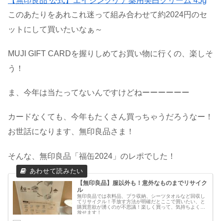
【無印良品 公式】エイジングケア薬用美白クリーム 45g
このあたりをあれこれ迷って組み合わせて約2024円のセ
ットにして買いたいなぁ～
MUJI GIFT CARDを握りしめてお買い物に行くの、楽しそ
う！
ま、今年は当たってないんですけどねーーーーーー
カードなくても、今年もたくさん買っちゃうだろうなー！
お世話になります、無印良品さま！
そんな、無印良品「福缶2024」のレポでした！
【無印良品】服以外も！意外なものまでリサイク
ル
無印良品では衣料品、プラ収納、シーツタオルなど回収し
てリサイクル！手放す方法が明確だとここで買いたい、と
購買意欲が湧くのが不思議！楽しく買って、気持ちよく手
放せます！