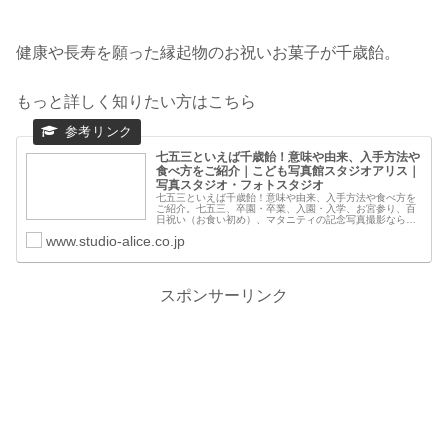
健康や長寿を願った縁起物のお祝いお菓子が千歳飴。
もっと詳しく知りたい方はこちら
七五三といえば千歳飴！意味や由来、入手方法や
食べ方をご紹介｜こども写真館スタジオアリス｜
写真スタジオ・フォトスタジオ
七五三といえば千歳飴！意味や由来、入手方法や食べ方を
ご紹介。七五三、卒園・卒業、入園・入学、お宮参り、百
日祝い（お食い初め）、マタニティの記念写真撮影なら、
写真スタジオ・フォトスタジオのスタジオアリスにお任せ
www.studio-alice.co.jp
ください。スタジオアリスは、いつでも撮れる「こども専
門写真館」です。
スポンサーリンク