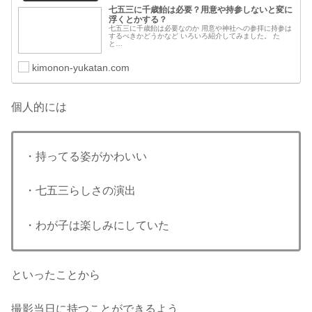
七五三に千歳飴は必要？用意や持参しないと変に
浮くとかする？
七五三に千歳飴は必要なのか 用意や神社への参拝に持参は
するべきかどうかなど いろいろ紹介してみました。 た
と…
kimonon-yukatan.com
個人的には
・持ってる姿がかわいい
・七五三らしさの演出
・わが子は楽しみにしていた
といったことから
撮影当日に持つことができるよう