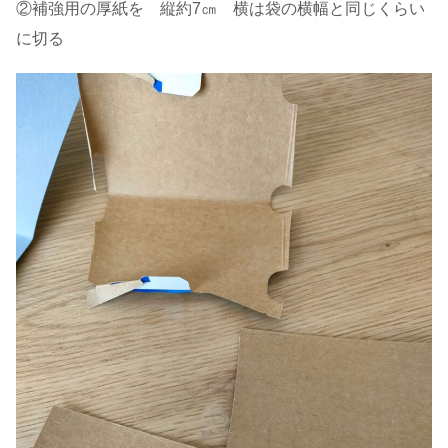
②補強用の厚紙を 縦約7㎝ 横は袋の横幅と同じくらい
に切る